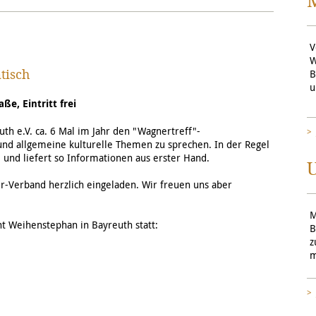
V
W
tisch
B
u
e, Eintritt frei
th e.V. ca. 6 Mal im Jahr den "Wagnertreff"-
und allgemeine kulturelle Themen zu sprechen. In der Regel
 und liefert so Informationen aus erster Hand.
U
er-Verband herzlich eingeladen. Wir freuen uns aber
M
t Weihenstephan in Bayreuth statt:
B
z
m