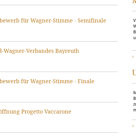
ttbewerb für Wagner-Stimme - Semifinale
V
W
B
u
rd-Wagner-Verbandes Bayreuth
U
ttbewerb für Wagner-Stimme - Finale
M
B
z
m
röffnung Progetto Vaccarone