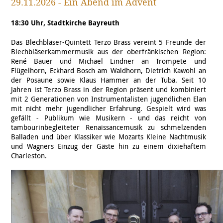
29.11.2026 - Ein Abend im Advent
18:30 Uhr, Stadtkirche Bayreuth
Das Blechbläser-Quintett Terzo Brass vereint 5 Freunde der
Blechbläserkammermusik aus der oberfränkischen Region:
René Bauer und Michael Lindner an Trompete und
Flügelhorn, Eckhard Bosch am Waldhorn, Dietrich Kawohl an
der Posaune sowie Klaus Hammer an der Tuba. Seit 10
Jahren ist Terzo Brass in der Region präsent und kombiniert
mit 2 Generationen von Instrumentalisten jugendlichen Elan
mit nicht mehr jugendlicher Erfahrung. Gespielt wird was
gefällt - Publikum wie Musikern - und das reicht von
tambourinbegleiteter Renaissancemusik zu schmelzenden
Balladen und über Klassiker wie Mozarts Kleine Nachtmusik
und Wagners Einzug der Gäste hin zu einem dixiehaftem
Charleston.