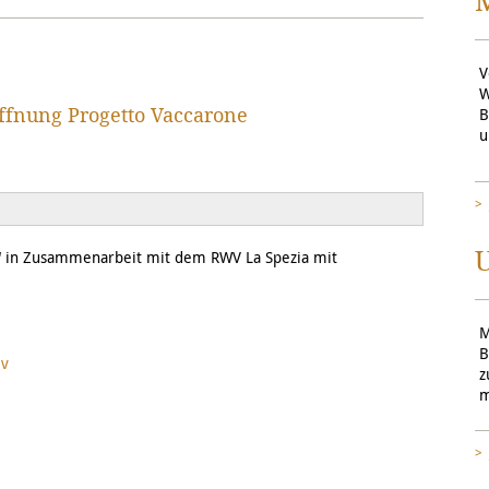
V
W
öffnung Progetto Vaccarone
B
u
U
e“ in Zusammenarbeit mit dem RWV La Spezia mit
M
B
iv
z
m