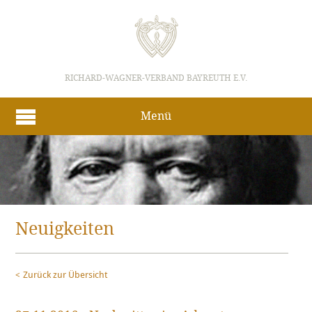
RICHARD-WAGNER-VERBAND BAYREUTH E.V.
Menü
Neuigkeiten
Zurück zur Übersicht