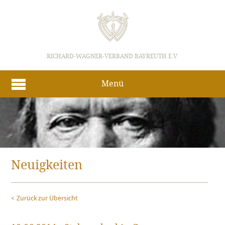
RICHARD-WAGNER-VERBAND BAYREUTH E.V.
Menü
Neuigkeiten
Zurück zur Übersicht