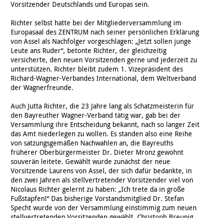
Vorsitzender Deutschlands und Europas sein.
Richter selbst hatte bei der Mitgliederversammlung im
Europasaal des ZENTRUM nach seiner persönlichen Erklärung
von Assel als Nachfolger vorgeschlagen: „Jetzt sollen junge
Leute ans Ruder“, betonte Richter, der gleichzeitig
versicherte, den neuen Vorsitzenden gerne und jederzeit zu
unterstützen. Richter bleibt zudem 1. Vizepräsident des
Richard-Wagner-Verbandes International, dem Weltverband
der Wagnerfreunde.
Auch Jutta Richter, die 23 Jahre lang als Schatzmeisterin für
den Bayreuther Wagner-Verband tätig war, gab bei der
Versammlung ihre Entscheidung bekannt, nach so langer Zeit
das Amt niederlegen zu wollen. Es standen also eine Reihe
von satzungsgemäßen Nachwahlen an, die Bayreuths
früherer Oberbürgermeister Dr. Dieter Mronz gewohnt
souverän leitete. Gewählt wurde zunächst der neue
Vorsitzende Laurens von Assel, der sich dafür bedankte, in
den zwei Jahren als stellvertretender Vorsitzender viel von
Nicolaus Richter gelernt zu haben: „Ich trete da in große
Fußstapfen!“ Das bisherige Vorstandsmitglied Dr. Stefan
Specht wurde von der Versammlung einstimmig zum neuen
stellvertretenden Vorsitzenden gewählt, Christoph Breunig