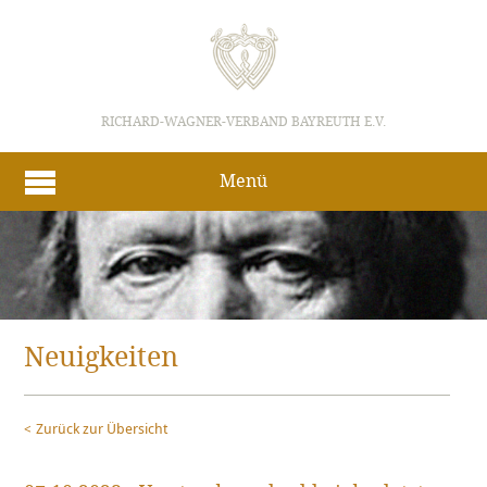
RICHARD-WAGNER-VERBAND BAYREUTH E.V.
Menü
Neuigkeiten
Zurück zur Übersicht