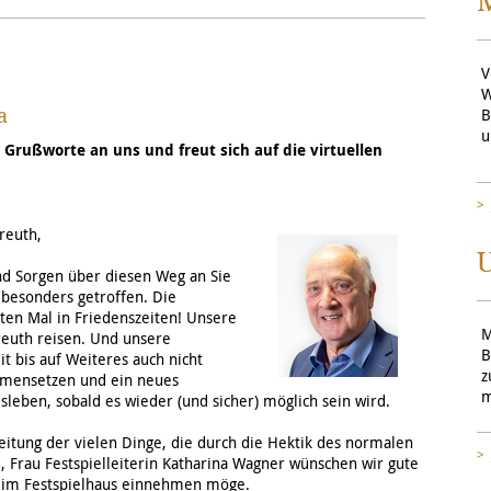
V
W
a
B
u
 Grußworte an uns und freut sich auf die virtuellen
reuth,
U
nd Sorgen über diesen Weg an Sie
 besonders getroffen. Die
sten Mal in Friedenszeiten! Unsere
M
reuth reisen. Und unsere
B
t bis auf Weiteres auch nicht
z
ammensetzen und ein neues
m
eben, sobald es wieder (und sicher) möglich sein wird.
eitung der vielen Dinge, die durch die Hektik des normalen
, Frau Festspielleiterin Katharina Wagner wünschen wir gute
tz im Festspielhaus einnehmen möge.