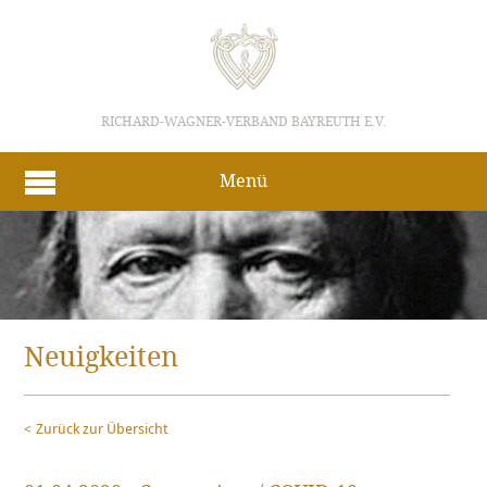
RICHARD-WAGNER-VERBAND BAYREUTH E.V.
Menü
Neuigkeiten
Zurück zur Übersicht