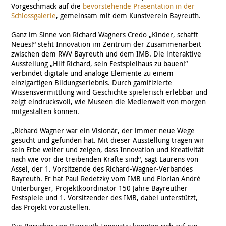
Vorgeschmack auf die
bevorstehende Präsentation in der
Schlossgalerie
, gemeinsam mit dem Kunstverein Bayreuth.
Ganz im Sinne von Richard Wagners Credo „Kinder, schafft
Neues!“ steht Innovation im Zentrum der Zusammenarbeit
zwischen dem RWV Bayreuth und dem IMB. Die interaktive
Ausstellung „Hilf Richard, sein Festspielhaus zu bauen!“
verbindet digitale und analoge Elemente zu einem
einzigartigen Bildungserlebnis. Durch gamifizierte
Wissensvermittlung wird Geschichte spielerisch erlebbar und
zeigt eindrucksvoll, wie Museen die Medienwelt von morgen
mitgestalten können.
„Richard Wagner war ein Visionär, der immer neue Wege
gesucht und gefunden hat. Mit dieser Ausstellung tragen wir
sein Erbe weiter und zeigen, dass Innovation und Kreativität
nach wie vor die treibenden Kräfte sind“, sagt Laurens von
Assel, der 1. Vorsitzende des Richard-Wagner-Verbandes
Bayreuth. Er hat Paul Redetzky vom IMB und Florian André
Unterburger, Projektkoordinator 150 Jahre Bayreuther
Festspiele und 1. Vorsitzender des IMB, dabei unterstützt,
das Projekt vorzustellen.