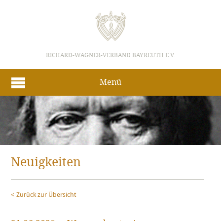
RICHARD-WAGNER-VERBAND BAYREUTH E.V.
Menü
Neuigkeiten
Zurück zur Übersicht