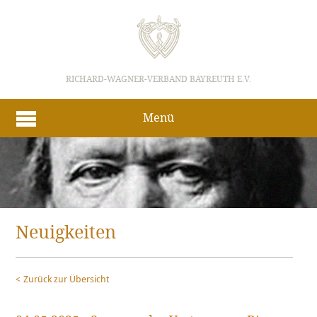
RICHARD-WAGNER-VERBAND BAYREUTH E.V.
Menü
Neuigkeiten
Zurück zur Übersicht