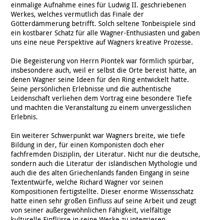
einmalige Aufnahme eines für Ludwig II. geschriebenen
Werkes, welches vermutlich das Finale der
Götterdämmerung betrifft. Solch seltene Tonbeispiele sind
ein kostbarer Schatz für alle Wagner-Enthusiasten und gaben
uns eine neue Perspektive auf Wagners kreative Prozesse.
Die Begeisterung von Herrn Piontek war förmlich spürbar,
insbesondere auch, weil er selbst die Orte bereist hatte, an
denen Wagner seine Ideen für den Ring entwickelt hatte.
Seine persönlichen Erlebnisse und die authentische
Leidenschaft verliehen dem Vortrag eine besondere Tiefe
und machten die Veranstaltung zu einem unvergesslichen
Erlebnis.
Ein weiterer Schwerpunkt war Wagners breite, wie tiefe
Bildung in der, für einen Komponisten doch eher
fachfremden Disziplin, der Literatur. Nicht nur die deutsche,
sondern auch die Literatur der isländischen Mythologie und
auch die des alten Griechenlands fanden Eingang in seine
Textentwürfe, welche Richard Wagner vor seinen
Kompositionen fertigstellte. Dieser enorme Wissensschatz
hatte einen sehr großen Einfluss auf seine Arbeit und zeugt
von seiner außergewöhnlichen Fähigkeit, vielfältige
kulturelle Einflüsse in seine Werke zu integrieren.