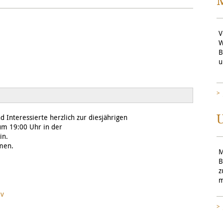
V
W
B
u
U
 Interessierte herzlich zur diesjährigen
m 19:00 Uhr in der
in.
mmen.
M
B
z
m
iv