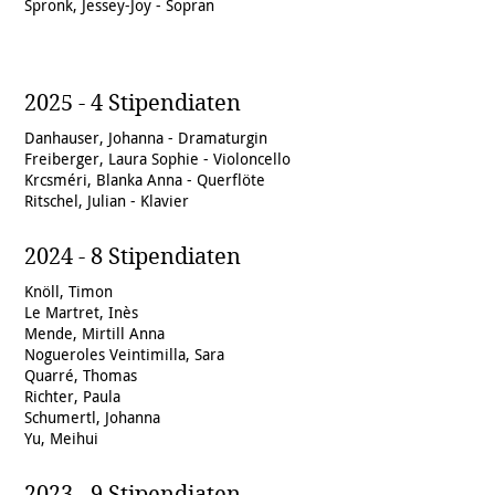
Spronk, Jessey-Joy - Sopran
2025 - 4 Stipendiaten
Danhauser, Johanna - Dramaturgin
Freiberger,
Laura Sophie - Violoncello
Krcsméri,
Blanka Anna - Querflöte
Ritschel,
Julian - Klavier
2024 - 8 Stipendiaten
Knöll, Timon
Le Martret, Inès
Mende, Mirtill Anna
Nogueroles Veintimilla, Sara
Quarré, Thomas
Richter, Paula
Schumertl, Johanna
Yu, Meihui
2023 - 9 Stipendiaten